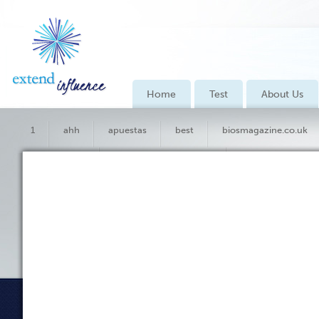
Home
Test
About Us
1
ahh
apuestas
best
biosmagazine.co.uk
censa.org.uk
Extend Influence News
fast withdraw cas
new casinos
New Casinos Honeybetz
newnormalfest.c
seo_linkk_order
slot online
The best new online casino
winnita.co.it
Betlabel
Blackjack
Bonus
Carte
Live Casinò
Mobile
Novedades
Novità
Onli
Sicurezza
Slot
Slot Online
Supporto
VIP