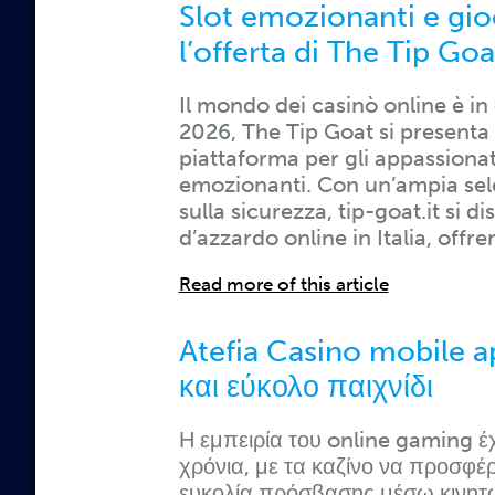
Slot emozionanti e gio
l’offerta di The Tip Goa
Il mondo dei casinò online è in
2026, The Tip Goat si present
piattaforma per gli appassionati
emozionanti. Con un’ampia sele
sulla sicurezza, tip-goat.it si 
d’azzardo online in Italia, off
Read more of this article
Atefia Casino mobile 
και εύκολο παιχνίδι
Η εμπειρία του online gaming έχ
χρόνια, με τα καζίνο να προσφέρ
ευκολία πρόσβασης μέσω κινητώ