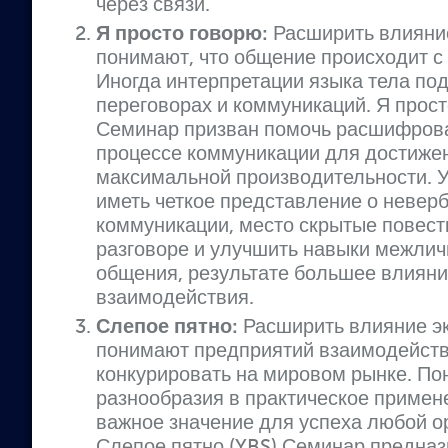
через связи.
Я просто говорю:
Расширить влияние
понимают, что общение происходит с 
Иногда интерпретации языка тела по
переговорах и коммуникаций. Я просто
Семинар призван помочь расшифрова
процессе коммуникации для достиже
максимальной производительности. У
иметь четкое представление о невер
коммуникации, место скрытые повест
разговоре и улучшить навыки межлич
общения, результате большее влияни
взаимодействия.
Слепое пятно:
Расширить влияние э
понимают предприятий взаимодейств
конкурировать на мировом рынке. П
разнообразия в практическое примен
важное значение для успеха любой о
Слепое пятно (YBS) Семинар предназ