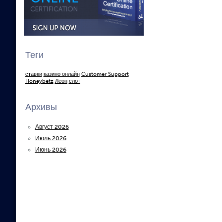
Теги
ставки
казино онлайн
Customer Support
Honeybetz
Леон
слот
Архивы
Август 2026
Июль 2026
Июнь 2026