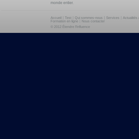
monde entier.
Accueil
Test
Qui sommes-nous
Services
Actualités
Formation en ligne
Nous contacter
© 2012 Étendre l'Influence