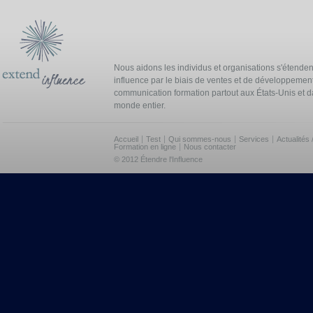
Nous aidons les individus et organisations s'étenden
influence par le biais de ventes et de développement
communication formation partout aux États-Unis et d
monde entier.
Accueil
Test
Qui sommes-nous
Services
Actualités
Formation en ligne
Nous contacter
© 2012 Étendre l'Influence