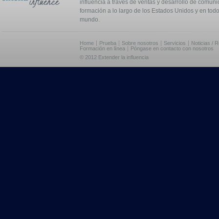
influencia a través de ventas y desarrollo de comuni
formación a lo largo de los Estados Unidos y en todo
mundo.
Home
Prueba
Sobre nosotros
Servicios
Noticias / 
Formación en línea
Póngase en contacto con nosotros
© 2012 Extender la influencia