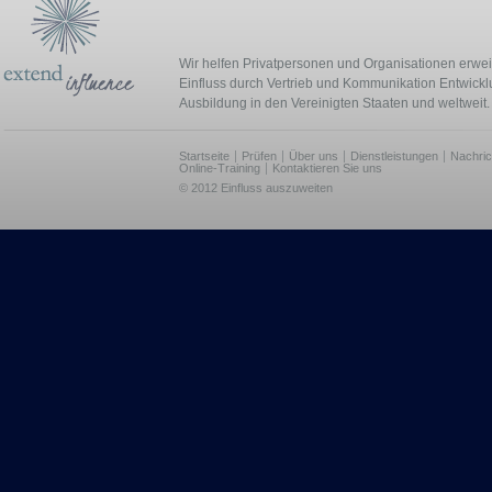
Wir helfen Privatpersonen und Organisationen erwei
Einfluss durch Vertrieb und Kommunikation Entwick
Ausbildung in den Vereinigten Staaten und weltweit.
Startseite
Prüfen
Über uns
Dienstleistungen
Nachric
Online-Training
Kontaktieren Sie uns
© 2012 Einfluss auszuweiten